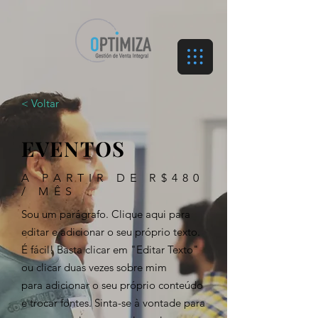
< Voltar
EVENTOS
A PARTIR DE R$480
/ MÊS
Sou um parágrafo. Clique aqui para
editar e adicionar o seu próprio texto.
É fácil! Basta clicar em "Editar Texto"
ou clicar duas vezes sobre mim
para adicionar o seu próprio conteúdo
e trocar fontes. Sinta-se à vontade para