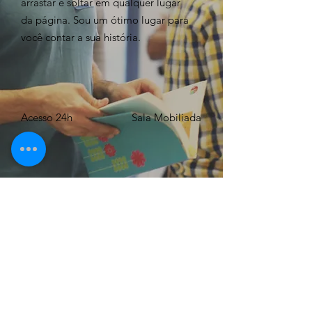
arrastar e soltar em qualquer lugar
da página. Sou um ótimo lugar para
você contar a sua história.
Acesso 24h
Sala Mobiliada
WIFI Gratuito
Até 15
Pessoas
AGENDE JÁ